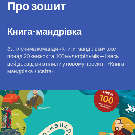
Про зошит
Книга-мандрівка
За плечима команди «Книги-мандрівки» вже
понад 20 книжок та 100 мультфільмів — і весь
цей досвід ми втілили у новому проєкті – «Книга-
мандрівка. Освіта».