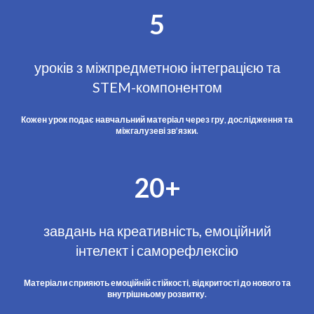
5
уроків з міжпредметною інтеграцією та
STEM-компонентом
Кожен урок подає навчальний матеріал через гру, дослідження та
міжгалузеві зв’язки.
20+
завдань на креативність, емоційний
інтелект і саморефлексію
Матеріали сприяють емоційній стійкості, відкритості до нового та
внутрішньому розвитку.